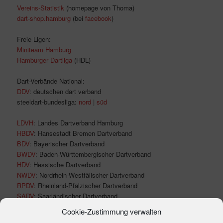
Vereins-Statistik
(homepage von Thoma)
dart-shop.hamburg
(bei
facebook
)
Freie Ligen:
Miniteam Hamburg
Hamburger Dartliga
(HDL)
Dart-Verbände National:
DDV
: deutschen dart verband
steeldart-bundesliga:
nord
|
süd
LDVH
: Landes Dartverband Hamburg
HBDV
: Hansestadt Bremen Dartverband
BDV
: Bayerischer Dartverband
BWDV
: Baden-Württembergischer Dartverband
HDV
: Hessische Dartverband
NWDV
: Nordrhein-Westfälischer-Dartverband
RPDV
: Rheinland-Pfälzischer Dartverband
SADV
: Saarländischer Dartverband
NDV
: Niedersächsischer Dartverband
Cookie-Zustimmung verwalten
BBDV
: braunschweiger bezirksdartverband