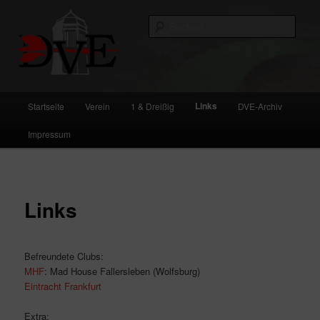
Zum
primären
Such
Inhalt
springen
DVE
Hauptmenü
Links
Startseite
Verein
1 & Dreißig
DVE-Archiv
Impressum
Links
Befreundete Clubs:
MHF
: Mad House Fallersleben (Wolfsburg)
Eintracht Frankfurt
Extra: