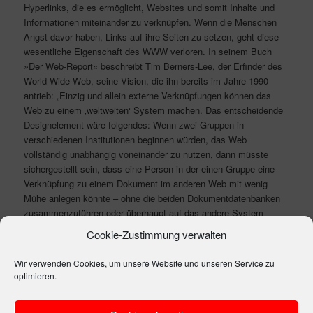
Hyperlinks, die es ermöglicht, Websites und somit Inhalte und
Informationen miteinander zu verknüpfen. Wenn die Menschen
Angst davor haben, Links auf ihre Seiten zu setzen, geht diese
wesentliche Eigenschaft des WWW verloren. In seinem Buch
»Der Web-Report« beschreibt Tim Berners-Lee, der Erfinder des
World Wide Web, seine Vision, die ihn bereits im Jahre 1990
antrieb: „Einzig und allein externe Verknüpfungen können das
Web zu einem ‚weltweiten‘ System machen. Das entscheidende
Designelement wäre folgendes: Wenn zwei Gruppen in
verschiedenen Institutionen beginnen würden, das Web
vollständig unabhängig voneinander zu nutzen, dann müsste
sichergestellt sein, dass eine Person in der einen Gruppe eine
Verknüpfung zu einem Dokument im anderen Web mit wenig
Mühe anlegen könnte – ohne die beiden Dokumentdatenbanken
zusammenzuführen oder überhaupt auf das andere System
zuzugreifen. Wenn jeder im Web das tun könnte, würde schon
Cookie-Zustimmung verwalten
eine einzige Hypertextverknüpfung in eine unfassbare und
grenzenlose Welt führen.“
Wir verwenden Cookies, um unsere Website und unseren Service zu
optimieren.
Der Inhalt dieses Disclaimers stammt in leicht überarbeiteter
Form von jendryschik.de. Michael Jendryschik hat das ganze