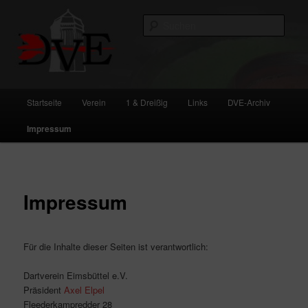
Zum
primären
Such
Inhalt
springen
DVE
Hauptmenü
Startseite
Verein
1 & Dreißig
Links
DVE-Archiv
Impressum
Impressum
Für die Inhalte dieser Seiten ist verantwortlich:
Dartverein Eimsbüttel e.V.
Präsident
Axel Elpel
Fleederkampredder 28