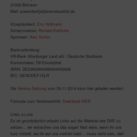
21039 Börnsen
Mail: praesident[at]dveimsbuettel.de
Vizepräsident:
Eric Hoffmann
Schatzmeister:
Richard Kahlfuhs
Sportwart:
Alex Schon
Bankverbindung:
VR-Bank Altenburger Land eG / Deutsche Skatbank
Kontoinhaber: DV-Eimsbüttel
IBAN: DE23830654080004002628
BIC: GENODEF1SLR
Die
Vereins-Satzung
vom 29.11.2014 kann hier geladen werden!
Formular zum Vereinseintritt:
Download HIER
Links zu uns
Es ist grundsätzlich erlaubt Links auf die Website des DVE zu
setzen… wir wünschen uns das sogar! Nett wäre, wenn ihr uns
kurz mitteilt, wo ihr auf uns verlinkt habt… muss nicht sein, darf