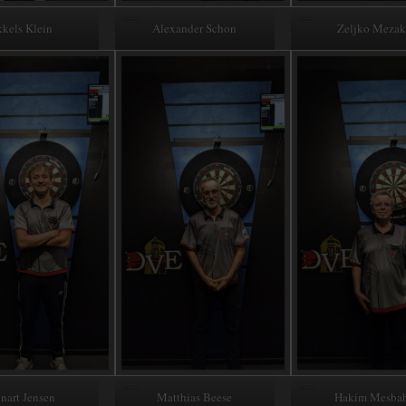
kkels Klein
Alexander Schon
Zeljko Mezak
nart Jensen
Matthias Beese
Hakim Mesba