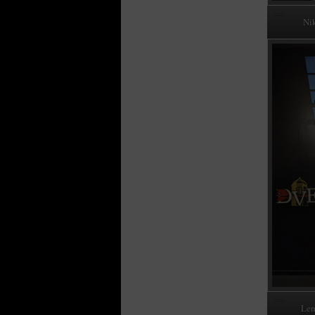
Ni
Len