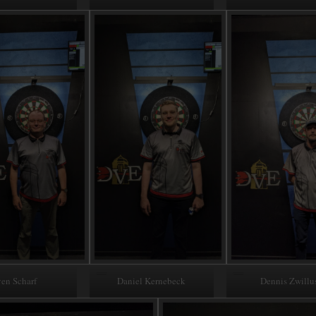
en Scharf
Daniel Kernebeck
Dennis Zwillu