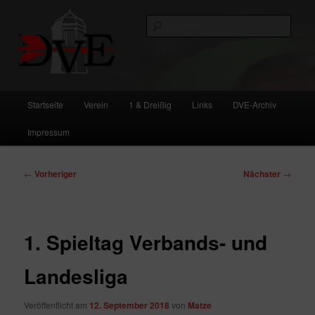
Zum
primären
Such
Inhalt
springen
DVE
Hauptmenü
Startseite
Verein
1 & Dreißig
Links
DVE-Archiv
Impressum
Beitragsnavigation
←
Vorheriger
Nächster
→
1. Spieltag Verbands- und
Landesliga
Veröffentlicht am
12. September 2018
von
Matze