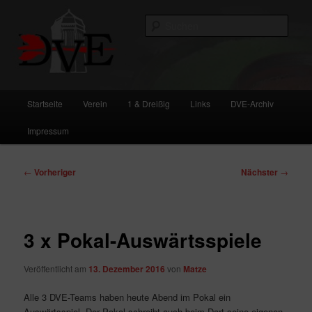
Zum
primären
Such
Inhalt
springen
DVE
Hauptmenü
Startseite
Verein
1 & Dreißig
Links
DVE-Archiv
Impressum
Beitragsnavigation
←
Vorheriger
Nächster
→
3 x Pokal-Auswärtsspiele
Veröffentlicht am
13. Dezember 2016
von
Matze
Alle 3 DVE-Teams haben heute Abend im Pokal ein
Auswärtsspiel. Der Pokal schreibt auch beim Dart seine eigenen