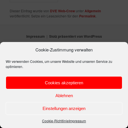
Dieser Eintrag wurde von
DVE Web-Crew
unter
Allgemein
veröffentlicht. Setze ein Lesezeichen für den
Permalink
.
Impressum
Stolz präsentiert von WordPress
Cookie-Zustimmung verwalten
Wir verwenden Cookies, um unsere Website und unseren Service zu
optimieren.
Cookies akzeptieren
Ablehnen
Einstellungen anzeigen
Cookie-Richtlinie
Impressum