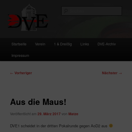
Zum
primären
Such
Inhalt
springen
DVE
Hauptmenü
Startseite
Verein
1 & Dreißig
Links
DVE-Archiv
Impressum
Beitragsnavigation
←
Vorheriger
Nächster
→
Aus die Maus!
Veröffentlicht am
29. März 2017
von
Matze
DVE1 scheidet in der dritten Pokalrunde gegen AoD2 aus