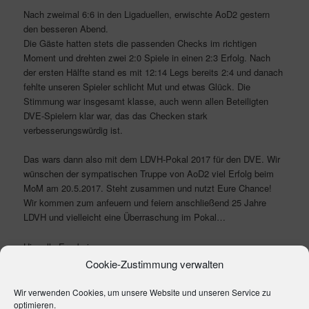
Nach zweimal 6:6 in den Ligaduellen, erwischte AoD2 gestern
den besseren Abend.
Die Gäste hatten stets die passenden Checks im richtigen
Moment und drehten zwei 2:0 Spiele in einen 2:3 Erfolg. Nach
der ersten Hälfte stand es mit 12:14 Legs bereits 2:4 und danach
fehlte unseren Spieler schlicht Mut und etwas Glück. Die
Stimmung war insgesamt klasse, auch wenn allen Beteiligten
DVE-Spielern klar war, das das Checken stark
verbesserungswürdig ist.
Das wars dann also mit dem LDVH-Pokal 2017 für den DVE. Wir
wünschen der sympatischen Truppe von AoD2 viel Erfolg beim
MoM am 20.5.2017. Steht zusammen und nutzt Eure Chance!
Wir kommen zum anfeuern und feiern anschließend 25 Jahre
LDVH und vielleicht eine Überraschung im Pokal…
Hier alle Ergebnisse:
Cookie-Zustimmung verwalten
HSV6 – HSV1
Spielbericht
DVE1 –
AOD2
|
Legs 21:27 | Sets 4:8 |
Spielbericht
Wir verwenden Cookies, um unsere Website und unseren Service zu
DVH1 – AOD1
Spielbericht
optimieren.