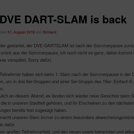
 DVE DART-SLAM is back
ht am
31. August 2016
von
Richard
eder gestartet, der DVE-DARTSLAM ist nach der Sommerpause zurü
zurück aus der Sommerpause, ich noch nicht so ganz, daher kommt 
was verspätet. Sorry dafür)
 Teilnehmer haben sich beim 1. Slam nach der Sommerpause in der D
n, um in drei 6er-Gruppen und einer 5er-Gruppe das 16er- Einfach K.
n.
ulich an diesem Abend; es fanden sich wieder neue Gesichter beim S
 die in un
seren Stadtteil gehören, und ihr Erscheinen zu den nächste
ungen bereits fest zugesagt haben.
r macht unseren Slam immer zu einem besonders abwechslungsreich
k dafür.
dem großen Teilnehmerfeld, und den neuen sowie bekannten und altb