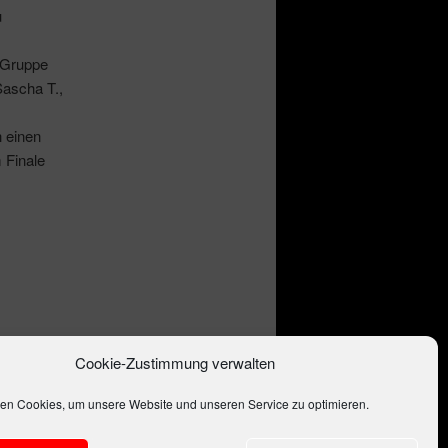
u
- Gruppe
Sascha T.,
h einen
 Finale
Cookie-Zustimmung verwalten
en
Permalink
.
en Cookies, um unsere Website und unseren Service zu optimieren.