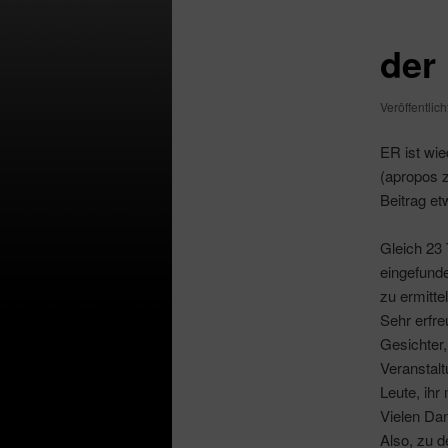
der
Veröffentlic
ER ist wi
(apropos 
Beitrag et
Gleich 23
eingefunde
zu ermittel
Sehr erfre
Gesichter,
Veranstalt
Leute, ih
Vielen Dan
Also, zu 