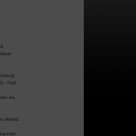
ck.
dieser
reissig
O.- Feld
lam ein,
n
en Abend.
ekannten