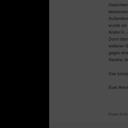
Gesichter
bestaunen.
Außerdem 
wurde sie 
Andre H., 
Doch damit
weiteren 
gegen eine
Sandra, da
Das komple
Euer Aex
Dieser Eint