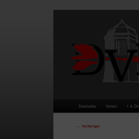
Zum
primären
Inhalt
DVE
springen
Hauptmenü
Startseite
Verein
1 & Dr
Beitragsnavigation
←
Vorheriger