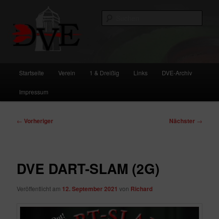
Zum
primären
Such
Inhalt
springen
DVE
Hauptmenü
Startseite
Verein
1 & Dreißig
Links
DVE-Archiv
Impressum
Beitragsnavigation
←
Vorheriger
Nächster
→
DVE DART-SLAM (2G)
Veröffentlicht am
12. September 2021
von
Richard