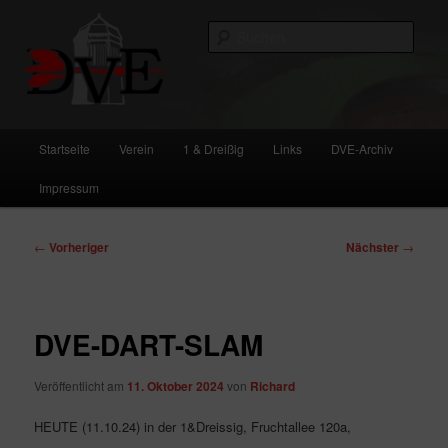
Zum
primären
Such
Inhalt
springen
DVE
Hauptmenü
Startseite
Verein
1 & Dreißig
Links
DVE-Archiv
Impressum
Beitragsnavigation
←
Vorheriger
Nächster
→
DVE-DART-SLAM
Veröffentlicht am
11. Oktober 2024
von
Richard
HEUTE (11.10.24) in der 1&Dreissig, Fruchtallee 120a,