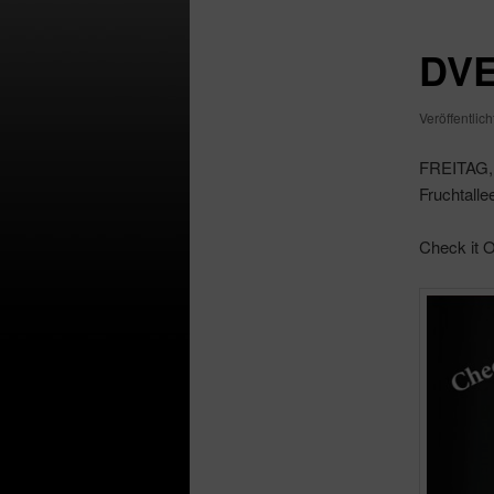
DVE
Veröffentlic
FREITAG, d
Fruchtall
Check it O