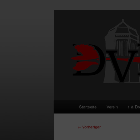
Zum
primären
Inhalt
DVE
springen
Hauptmenü
Startseite
Verein
1 & Dr
Beitragsnavigation
←
Vorheriger