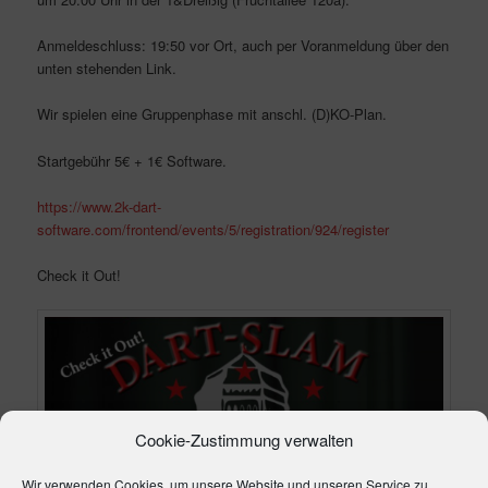
Anmeldeschluss: 19:50 vor Ort, auch per Voranmeldung über den
unten stehenden Link.
Wir spielen eine Gruppenphase mit anschl. (D)KO-Plan.
Startgebühr 5€ + 1€ Software.
https://www.2k-dart-
software.com/frontend/events/5/registration/924/register
Check it Out!
Cookie-Zustimmung verwalten
Wir verwenden Cookies, um unsere Website und unseren Service zu