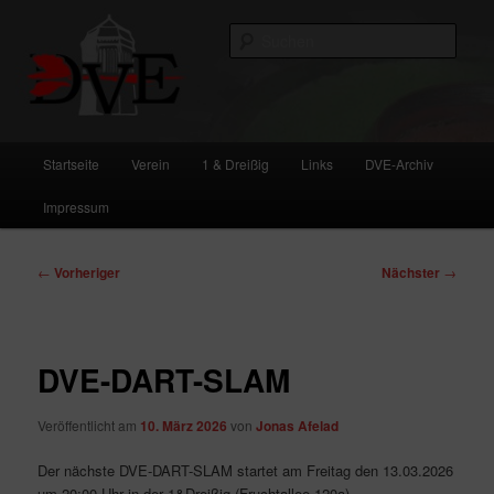
Zum
primären
Such
Inhalt
springen
DVE
Hauptmenü
Startseite
Verein
1 & Dreißig
Links
DVE-Archiv
Impressum
Beitragsnavigation
←
Vorheriger
Nächster
→
DVE-DART-SLAM
Veröffentlicht am
10. März 2026
von
Jonas Afelad
Der nächste DVE-DART-SLAM startet am Freitag den 13.03.2026
um 20:00 Uhr in der 1&Dreißig (Fruchtallee 120a).