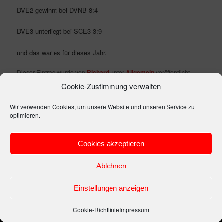
DVE2 gewinnt bei DVNB 8:4
DVE3 unterliegt bei SCE3 3:9
und das war es für dieses Jahr.
Dieser Eintrag wurde von
Richard
unter
Allgemein
veröffentlicht.
Setze ein Lesezeichen für den
Permalink
.
Cookie-Zustimmung verwalten
Wir verwenden Cookies, um unsere Website und unseren Service zu
optimieren.
Impressum
Stolz präsentiert von WordPress
Cookies akzeptieren
Ablehnen
Einstellungen anzeigen
Cookie-Richtlinie
Impressum