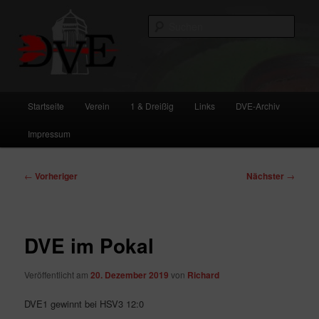
Zum
primären
Such
Inhalt
springen
DVE
Hauptmenü
Startseite
Verein
1 & Dreißig
Links
DVE-Archiv
Impressum
Beitragsnavigation
←
Vorheriger
Nächster
→
DVE im Pokal
Veröffentlicht am
20. Dezember 2019
von
Richard
DVE1 gewinnt bei HSV3 12:0