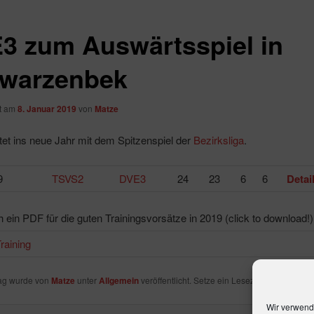
3 zum Auswärtsspiel in
warzenbek
ht am
8. Januar 2019
von
Matze
et ins neue Jahr mit dem Spitzenspiel der
Bezirksliga
.
9
TSVS2
DVE3
24
23
6
6
Detai
 ein PDF für die guten Trainingsvorsätze in 2019 (click to download!)
rag wurde von
Matze
unter
Allgemein
veröffentlicht. Setze ein Lesezeichen für den
Wir verwend