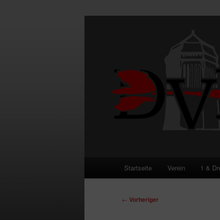
Zum
primären
Inhalt
DVE
springen
Hauptmenü
Startseite
Verein
1 & Dr
Beitragsnavigation
←
Vorheriger