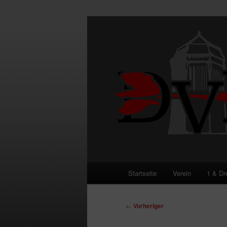
Zum
primären
Inhalt
DVE
springen
Hauptmenü
Startseite
Verein
1 & Dr
Beitragsnavigation
←
Vorheriger