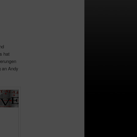
nd
s hat
ierungen
ng an Andy