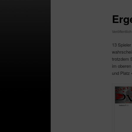
Erg
Veröffentlic
13 Spieler
wahrschein
trotzdem S
im oberen 
und Platz 