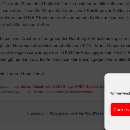
h. Die erste Mannschaft befindet sich im gesicherten Mittelfeld aber o
 nach oben. Die dritte Mannschaft muss zwei Spieltage vor Schluss
innehmen und DVE 2 kann nur noch versuchen die Saison bestenfalls 
ellenhälfte abzuschließen.
hsten zwei Wochen ist aufgrund der Hamburger Schulferien spielfrei 
ight der Norddeutschen Meisterschaften am 14/15. März. Danach mu
 schwierigen Auswärtsspiel im LDVH-4er-Pokal gegen den HSV 6. 
ter gibt es dann das letzte Heimspiel der Saison gegen Hummelsbütt
 wie immer: Good Darts!
rag wurde von
Jonas Afelad
unter
3.LDVH-Liga
,
DVE2
,
Spielberichte
veröffentlicht
3
verschlagwortet. Setze ein Lesezeichen für den
Permalink
.
Wir verwend
Cookies 
Impressum
Stolz präsentiert von WordPress