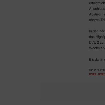
erfolgreic
Anschluss
Abstieg h
oberen Tab
In den näc
das Highl
DVE 2 zum
Woche spä
Bis dahin
Dieser Eint
DVE2
,
DVE