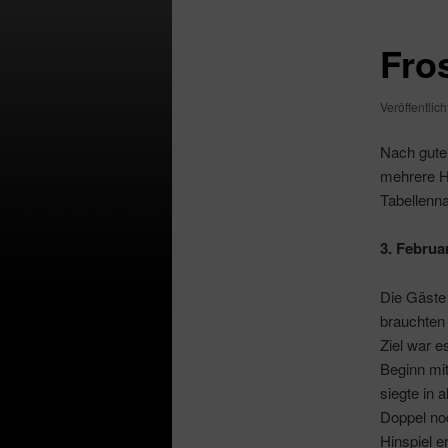
Fro
Veröffentlic
Nach gute
mehrere Hä
Tabellenn
3. Februa
Die Gäste
brauchten 
Ziel war e
Beginn mit
siegte in 
Doppel noc
Hinspiel e