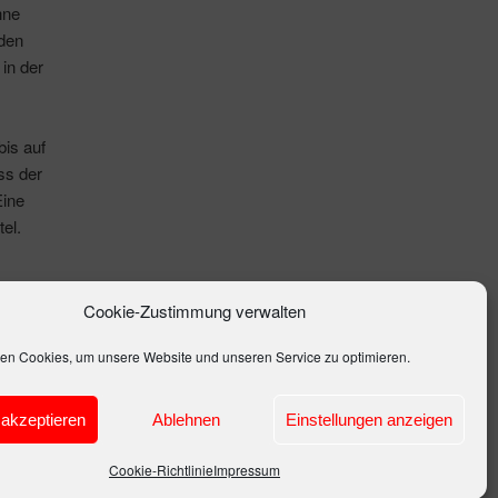
hne
 den
in der
bis auf
ss der
Eine
el.
Cookie-Zustimmung verwalten
 und mit
en Cookies, um unsere Website und unseren Service zu optimieren.
akzeptieren
Ablehnen
Einstellungen anzeigen
Cookie-Richtlinie
Impressum