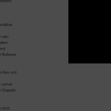
erpasst.
rhältnis
in den
nders
and
r Bullseye
e Alex und
r und es
en Doppeln
 nicht