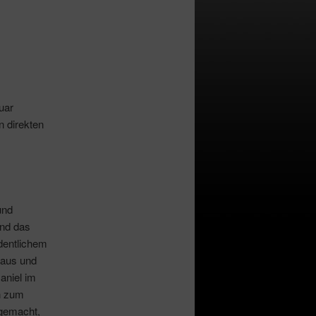
uar
n direkten
und
und das
dentlichem
 aus und
aniel im
h zum
 gemacht,