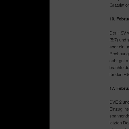
Gratulatio
10. Febru
Der HSV wa
(5:7) und 
aber ein 
Rechnung 
sehr gut m
brachte de
für den HS
17. Febru
DVE 2 und
Einzug ins
spannende
letzten D