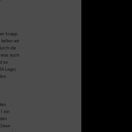
ber knapp
ließen wir
urch die
, was auch
nd so
:24 Legs)
äre.
den
1 ein
 den
Diese