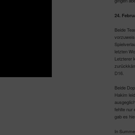
gingen abe
24. Febru
Beide Team
vorzuweise
Spielverla
letzten W
Letzterer
zurückkäm
D16.
Beide Dop
Hakim lei
ausgeglich
fehlte nur
gab es hie
In Summe 