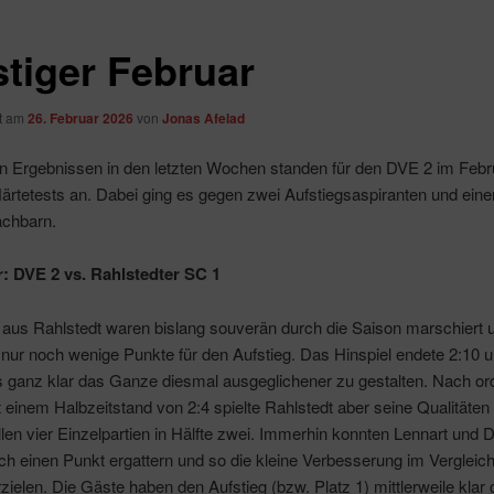
stiger Februar
ht am
26. Februar 2026
von
Jonas Afelad
n Ergebnissen in den letzten Wochen standen für den DVE 2 im Febr
rtetests an. Dabei ging es gegen zwei Aufstiegsaspiranten und eine
achbarn.
r: DVE 2 vs. Rahlstedter SC 1
 aus Rahlstedt waren bislang souverän durch die Saison marschiert 
nur noch wenige Punkte für den Aufstieg. Das Hinspiel endete 2:10 
s ganz klar das Ganze diesmal ausgeglichener zu gestalten. Nach or
 einem Halbzeitstand von 2:4 spielte Rahlstedt aber seine Qualitäten
allen vier Einzelpartien in Hälfte zwei. Immerhin konnten Lennart und D
h einen Punkt ergattern und so die kleine Verbesserung im Vergleic
rzielen. Die Gäste haben den Aufstieg (bzw. Platz 1) mittlerweile klar