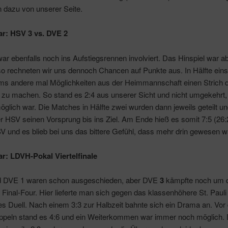
n dazu von unserer Seite.
ar: HSV 3 vs. DVE 2
r ebenfalls noch ins Aufstiegsrennen involviert. Das Hinspiel war a
so rechneten wir uns dennoch Chancen auf Punkte aus. In Hälfte eins 
ums andere mal Möglichkeiten aus der Heimmannschaft einen Strich d
zu machen. So stand es 2:4 aus unserer Sicht und nicht umgekehrt
öglich war. Die Matches in Hälfte zwei wurden dann jeweils geteilt u
r HSV seinen Vorsprung bis ins Ziel. Am Ende hieß es somit 7:5 (26
V und es blieb bei uns das bittere Gefühl, dass mehr drin gewesen w
ar: LDVH-Pokal Viertelfinale
 DVE 1 waren schon ausgeschieden, aber DVE
3
kämpfte noch um 
 Final-Four. Hier lieferte man sich gegen das klassenhöhere St. Pauli 
s Duell. Nach einem 3:3 zur Halbzeit bahnte sich ein Drama an. Vor
oppeln stand es 4:6 und ein Weiterkommen war immer noch möglich. 