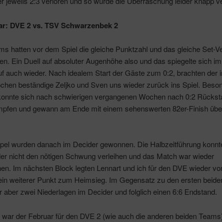
r jeweils 2:3 verloren und so wurde die Überraschung leider knapp v
ar: DVE 2 vs. TSV Schwarzenbek 2
s hatten vor dem Spiel die gleiche Punktzahl und das gleiche Set-Ve
n. Ein Duell auf absoluter Augenhöhe also und das spiegelte sich im
uf auch wieder. Nach idealem Start der Gäste zum 0:2, brachten der 
ochen beständige Zeljko und Sven uns wieder zurück ins Spiel. Beso
 konnte sich nach schwierigen vergangenen Wochen nach 0:2 Rückst
pfen und gewann am Ende mit einem sehenswerten 82er-Finish übe
pel wurden danach im Decider gewonnen. Die Halbzeitführung konnt
der nicht den nötigen Schwung verleihen und das Match war wieder
en. Im nächsten Block legten Lennart und ich für den DVE wieder vo
 ein weiterer Punkt zum Heimsieg. Im Gegensatz zu den ersten beid
r aber zwei Niederlagen im Decider und folglich einen 6:6 Endstand.
war der Februar für den DVE 2 (wie auch die anderen beiden Teams)