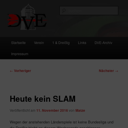
Zum
primären
Such
Inhalt
springen
DVE
Hauptmenü
Startseite
Verein
1 & Dreißig
Links
DVE-Archiv
Impressum
Beitragsnavigation
←
Vorheriger
Nächster
→
Heute kein SLAM
Veröffentlicht am
11. November 2016
von
Matze
Wegen der anstehenden Länderspiele ist keine Bundesliga und
die Dreißig bleibt an diesem Wochenende geschlossen.