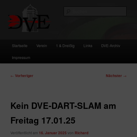
Zum
primären
Such
Inhalt
springen
DVE
Hauptmenü
Startseite
Verein
1 & Dreißig
Links
DVE-Archiv
Impressum
Beitragsnavigation
←
Vorheriger
Nächster
→
Kein DVE-DART-SLAM am
Freitag 17.01.25
Veröffentlicht am
16. Januar 2025
von
Richard