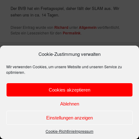
Der BVB hat ein Freitagsspiel, daher fällt der SLAM aus. Wir
sehen uns in ca. 14 Tagen.
Dieser Eintrag wurde von
Richard
unter
Allgemein
veröffentlicht.
Setze ein Lesezeichen für den
Permalink
.
Cookie-Zustimmung verwalten
Impressum
Stolz präsentiert von WordPress
Wir verwenden Cookies, um unsere Website und unseren Service zu
optimieren.
Cookies akzeptieren
Ablehnen
Einstellungen anzeigen
Cookie-Richtlinie
Impressum