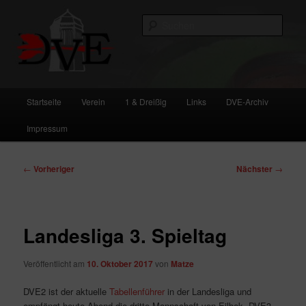
Zum
primären
Such
Inhalt
springen
DVE
Hauptmenü
Startseite
Verein
1 & Dreißig
Links
DVE-Archiv
Impressum
Beitragsnavigation
←
Vorheriger
Nächster
→
Landesliga 3. Spieltag
Veröffentlicht am
10. Oktober 2017
von
Matze
DVE2 ist der aktuelle
Tabellenführer
in der Landesliga und
empfängt heute Abend die dritte Mannschaft von Eilbek. DVE3