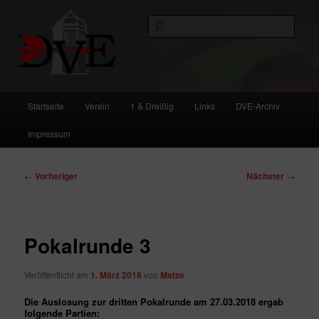
Zum
primären
Such
Inhalt
springen
DVE
Hauptmenü
Startseite
Verein
1 & Dreißig
Links
DVE-Archiv
Impressum
Beitragsnavigation
←
Vorheriger
Nächster
→
Pokalrunde 3
Veröffentlicht am
1. März 2018
von
Matze
Die Auslosung zur dritten Pokalrunde am 27.03.2018 ergab
folgende Partien: