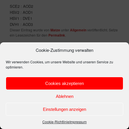
SCE2 : AOD2
HSV2 : AOD1
HSV1 : DVE1
DVH1 : AOD3
Dieser Eintrag wurde von
Matze
unter
Allgemein
veröffentlicht. Setze
ein Lesezeichen für den
Permalink
.
Cookie-Zustimmung verwalten
Impressum
Stolz präsentiert von WordPress
Wir verwenden Cookies, um unsere Website und unseren Service zu
optimieren.
Cookies akzeptieren
Ablehnen
Einstellungen anzeigen
Cookie-Richtlinie
Impressum