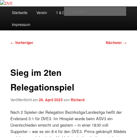
Zum
Hauptmenü
primären
Such
Startseite
Verein
1 & Dreißig
Links
DVE-Archiv
Inhalt
springen
DVE
Impressum
Beitragsnavigation
←
Vorheriger
Nächster
→
Sieg im 2ten
Relegationspiel
Veröffentlicht am
26. April 2023
von
Richard
Nach 2 Spielen der Relegation Bezirksliga/Landesliga heißt der
Endstand 3:1 für DVE3. Im Hinspiel wurde beim ASV3 ein
Unentschieden erreicht und gestern – in einer 1&30 voll
Supporter – war es ein 8:4 für den DVE3. Prima gekämpft Mädels