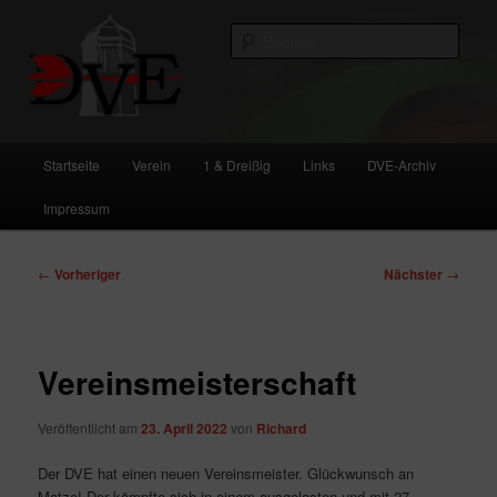
Zum
primären
Such
Inhalt
springen
DVE
Hauptmenü
Startseite
Verein
1 & Dreißig
Links
DVE-Archiv
Impressum
Beitragsnavigation
←
Vorheriger
Nächster
→
Vereinsmeisterschaft
Veröffentlicht am
23. April 2022
von
Richard
Der DVE hat einen neuen Vereinsmeister. Glückwunsch an
Matze! Der kämpfte sich in einem ausgelosten und mit 27