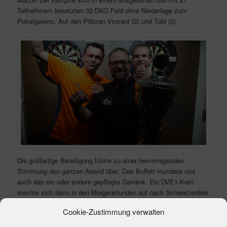
Teilnehmern besetzten 32-DKO Feld ohne Niederlage zum
Pokalgewinn. Auf den Plätzen Vincent (2) und Tobi (3).
Die großartige Beteiligung führte zu einer hervorragenden
Stimmung den ganzen Abend über. Das Buffett mundete und
auch das ein oder andere gepflegte Getränk. Ein DVE1-Kern
machte sich dann in den Morgenstunden auf nach Schwarzenbek
und konnte gleich das erste Spiel für sich entscheiden (Stand bei
Cookie-Zustimmung verwalten
Redaktionsschluß: 8:3).