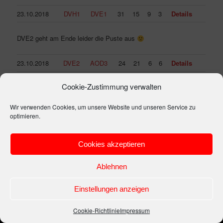
23.10.2018
DVH1
DVE1
31
15
9
3
Details
DVE2 geht am Ende leider die Puste aus
23.10.2018
DVE2
AOD3
24
21
6
6
Details
Cookie-Zustimmung verwalten
Dieser Eintrag wurde von
Matze
unter
Allgemein
veröffentlicht. Setze
ein Lesezeichen für den
Permalink
.
Wir verwenden Cookies, um unsere Website und unseren Service zu
optimieren.
Impressum
Stolz präsentiert von WordPress
Cookies akzeptieren
Ablehnen
Einstellungen anzeigen
Cookie-Richtlinie
Impressum