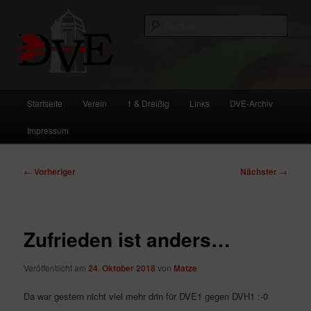
Zum
primären
Such
Inhalt
springen
DVE
Hauptmenü
Startseite
Verein
1 & Dreißig
Links
DVE-Archiv
Impressum
Beitragsnavigation
←
Vorheriger
Nächster
→
Zufrieden ist anders…
Veröffentlicht am
24. Oktober 2018
von
Matze
Da war gestern nicht viel mehr drin für DVE1 gegen DVH1 :-0