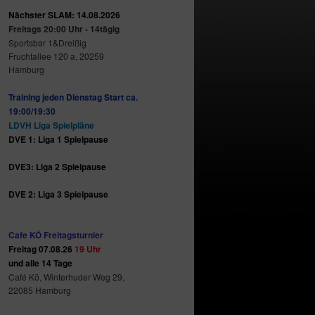
Nächster SLAM: 14.08.2026
Freitags 20:00 Uhr - 14tägig
Sportsbar 1&Dreißig
Fruchtallee 120 a, 20259
Hamburg
Training jeden Dienstag Start ca.
19:00/19:30
LDVH Liga Spielpläne
DVE 1: Liga 1 Spielpause
DVE3: Liga 2 Spielpause
DVE 2: Liga 3 Spielpause
Cafe KÖ Freitagsturnier
Freitag 07.08.26
19 Uhr
und alle 14 Tage
Café Kö, Winterhuder Weg 29,
22085 Hamburg