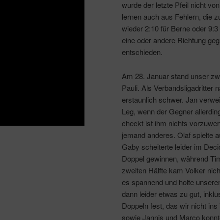
wurde der letzte Pfeil nicht vo
lernen auch aus Fehlern, die 
wieder 2:10 für Berne oder 9:3
eine oder andere Richtung geg
entschieden.
Am 28. Januar stand unser zwe
Pauli. Als Verbandsligadritter 
erstaunlich schwer. Jan verwei
Leg, wenn der Gegner allerdin
checkt ist ihm nichts vorzuwe
jemand anderes. Olaf spielte 
Gaby scheiterte leider im Dec
Doppel gewinnen, während Timo
zweiten Hälfte kam Volker nic
es spannend und holte unseren
dann leider etwas zu gut, inkl
Doppeln fest, das wir nicht ins
sowie Jannis und Marco konnte