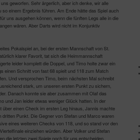
n uns geworfen. Sehr ärgerlich, aber ich denke, wir alle
zu so einem Ergebnis führen. Am Ende hätte das Spiel auch
 für uns ausgehen können, wenn die fünften Legs alle in die
angen wären. Aber Darts wird nicht im Konjunktiv
ites Pokalspiel an, bei der ersten Mannschaft von St.
natürlich klarer Favorit, tat sich die Heimmannschaft
gerte leider komplett die Doppel, und Timo holte zwar ein
gs einen Schnitt von fast 68 spielt und 118 zum Match
rfen. Und versprochen Timo, beim nächsten Mal schreibt
ausreichend stark, um unseren ersten Punkt zu sichern,
ider. Danach konnte sie aber zusammen mit Olaf das
 und Jan leider etwas weniger Glück hatten. In der
ht über einen Check im ersten Leg hinaus, Jannis machte
 dritten Punkt. Die Gegner von Stefan und Marco waren
usive eines weiteren Checks von 118, und so stand vor den
 Viertelfinale einziehen würden. Aber Volker und Stefan
n die letzten zwei Spiele noch für uns entscheiden,