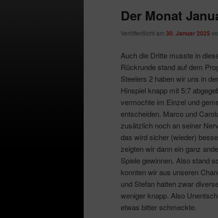
Der Monat Janu
Veröffentlicht am
30. Januar 2025
v
Auch die Dritte musste in dies
Rückrunde stand auf dem Prog
Steelers 2 haben wir uns in de
Hinspiel knapp mit 5:7 abgegeb
vermochte im Einzel und gemei
entscheiden. Marco und Carol
zusätzlich noch an seiner Nerv
das wird sicher (wieder) besser
zeigten wir dann ein ganz ande
Spiele gewinnen. Also stand 
konnten wir aus unseren Chan
und Stefan hatten zwar diverse
weniger knapp. Also Unentschi
etwas bitter schmeckte.