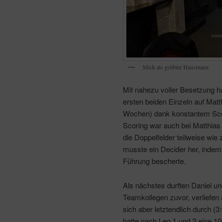
Mick als geübter Hausmann
Mit nahezu voller Besetzung ha
ersten beiden Einzeln auf Matth
Wochen) dank konstantem Scor
Scoring war auch bei Matthias 
die Doppelfelder teilweise wie
musste ein Decider her, inde
Führung bescherte.
Als nächstes durften Daniel u
Teamkollegen zuvor, verliefen
sich aber letztendlich durch (3
hatte nach Leg 1 und 2 eine 