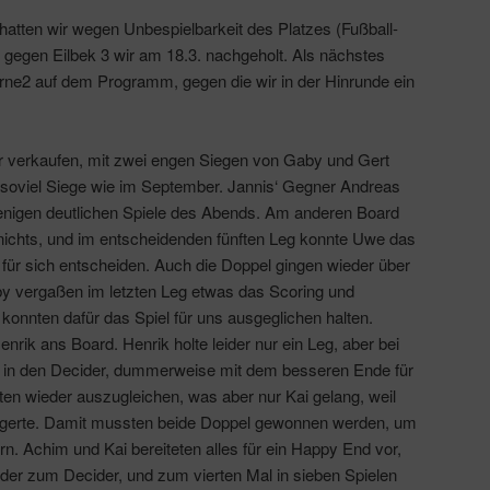
hatten wir wegen Unbespielbarkeit des Platzes (Fußball-
ie gegen Eilbek 3 wir am 18.3. nachgeholt. Als nächstes
ne2 auf dem Programm, gegen die wir in der Hinrunde ein
r verkaufen, mit zwei engen Siegen von Gaby und Gert
n soviel Siege wie im September. Jannis‘ Gegner Andreas
 wenigen deutlichen Spiele des Abends. Am anderen Board
nichts, und im entscheidenden fünften Leg konnte Uwe das
 für sich entscheiden. Auch die Doppel gingen wieder über
aby vergaßen im letzten Leg etwas das Scoring und
 konnten dafür das Spiel für uns ausgeglichen halten.
ik ans Board. Henrik holte leider nur ein Leg, aber bei
r in den Decider, dummerweise mit dem besseren Ende für
ten wieder auszugleichen, was aber nur Kai gelang, weil
weigerte. Damit mussten beide Doppel gewonnen werden, um
n. Achim und Kai bereiteten alles für ein Happy End vor,
er zum Decider, und zum vierten Mal in sieben Spielen