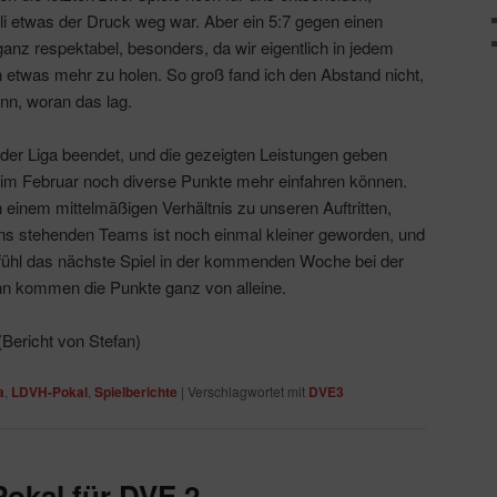
auli etwas der Druck weg war. Aber ein 5:7 gegen einen
 ganz respektabel, besonders, da wir eigentlich in jedem
h etwas mehr zu holen. So groß fand ich den Abstand nicht,
nn, woran das lag.
n der Liga beendet, und die gezeigten Leistungen geben
 im Februar noch diverse Punkte mehr einfahren können.
n einem mittelmäßigen Verhältnis zu unseren Auftritten,
ns stehenden Teams ist noch einmal kleiner geworden, und
efühl das nächste Spiel in der kommenden Woche bei der
n kommen die Punkte ganz von alleine.
(Bericht von Stefan)
a
,
LDVH-Pokal
,
Spielberichte
|
Verschlagwortet mit
DVE3
Pokal für DVE 2