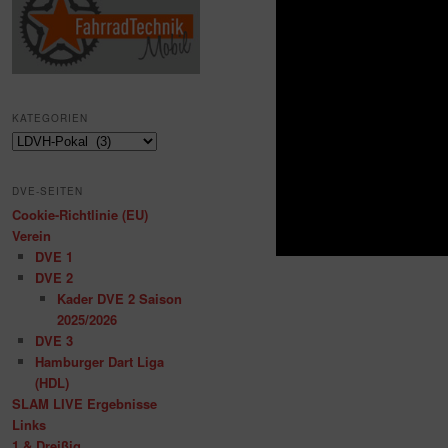
KATEGORIEN
Kategorien
DVE-SEITEN
Cookie-Richtlinie (EU)
Verein
DVE 1
DVE 2
Kader DVE 2 Saison
2025/2026
DVE 3
Hamburger Dart Liga
(HDL)
SLAM LIVE Ergebnisse
Links
1 & Dreißig