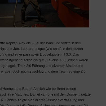
tte Kapitän Alex die Qual der Wahl und setzte in den
ias und Jan. Letzterer siegte (wie so oft in den letzten
ing und einer passablen Doppelquote mit 3:0. Das
weitestgehend solide bis gut (u.a. eine 180) jedoch waren
 zugenagelt. Trotz 2:0 Führung und diverser Matchdarts
m er aber doch noch zuschlug und dem Team so eine 2:0
nd Hannes ans Board. Ähnlich wie bei ihren beiden
 auch ihre Matches. Daniel kämpfte mit den Doppeln, setzte
:0). Hannes zeigte sich in erstklassiger Verfassung und
100%-Quote auf die Doppel. Selbst vom Anschluss zum 2:1