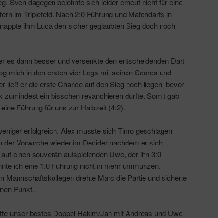
g. Sven dagegen belohnte sich leider erneut nicht für eine
ffern im Triplefeld. Nach 2:0 Führung und Matchdarts in
hnappte ihm Luca den sicher geglaubten Sieg doch noch
er es dann besser und versenkte den entscheidenden Dart
og mich in den ersten vier Legs mit seinen Scores und
 ließ er die erste Chance auf den Sieg noch liegen, bevor
 zumindest ein bisschen revanchieren durfte. Somit gab
eine Führung für uns zur Halbzeit (4:2).
r weniger erfolgreich. Alex musste sich Timo geschlagen
e in der Vorwoche wieder im Decider nachdem er sich
 auf einen souverän aufspielenden Uwe, der ihn 3:0
nnte ich eine 1:0 Führung nicht in mehr ummünzen.
en Mannschaftskollegen drehte Marc die Partie und sicherte
nen Punkt.
hatte unser bestes Doppel Hakim/Jan mit Andreas und Uwe