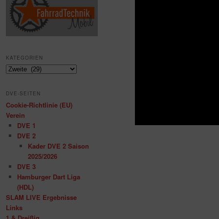
KATEGORIEN
Kategorien
DVE-SEITEN
Cookie-Richtlinie (EU)
Verein
DVE 1
DVE 2
Kader DVE 2 Saison
2025/2026
DVE 3
Hamburger Dart Liga
(HDL)
SLAM LIVE Ergebnisse
Links
1 & Dreißig