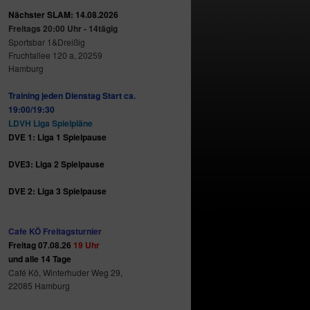
Nächster SLAM: 14.08.2026
Freitags 20:00 Uhr - 14tägig
Sportsbar 1&Dreißig
Fruchtallee 120 a, 20259
Hamburg
Training jeden Dienstag Start ca.
19:00/19:30
LDVH Liga Spielpläne
DVE 1: Liga 1 Spielpause
DVE3: Liga 2 Spielpause
DVE 2: Liga 3 Spielpause
Cafe KÖ Freitagsturnier
Freitag 07.08.26
19 Uhr
und alle 14 Tage
Café Kö, Winterhuder Weg 29,
22085 Hamburg