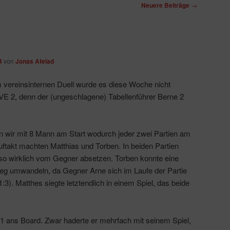
Neuere Beiträge
→
4
von
Jonas Afelad
 vereinsinternen Duell wurde es diese Woche nicht
E 2, denn der (ungeschlagene) Tabellenführer Berne 2
n wir mit 8 Mann am Start wodurch jeder zwei Partien am
uftakt machten Matthias und Torben. In beiden Partien
r so wirklich vom Gegner absetzen. Torben konnte eine
Sieg umwandeln, da Gegner Arne sich im Laufe der Partie
:3). Matthes siegte letztendlich in einem Spiel, das beide
 1 ans Board. Zwar haderte er mehrfach mit seinem Spiel,