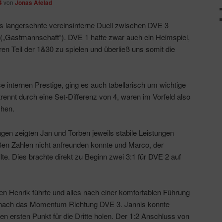
4
von
Jonas Afelad
s langersehnte vereinsinterne Duell zwischen DVE 3
„Gastmannschaft“). DVE 1 hatte zwar auch ein Heimspiel,
ren Teil der 1&30 zu spielen und überließ uns somit die
 internen Prestige, ging es auch tabellarisch um wichtige
trennt durch eine Set-Differenz von 4, waren im Vorfeld also
hen.
gen zeigten Jan und Torben jeweils stabile Leistungen
oßen Zahlen nicht anfreunden konnte und Marco, der
lte. Dies brachte direkt zu Beginn zwei 3:1 für DVE 2 auf
 Henrik führte und alles nach einer komfortablen Führung
 nach das Momentum Richtung DVE 3. Jannis konnte
en ersten Punkt für die Dritte holen. Der 1:2 Anschluss von