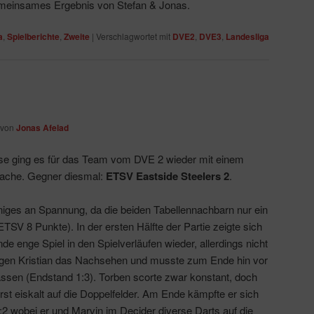
 gemeinsames Ergebnis von Stefan & Jonas.
a
,
Spielberichte
,
Zweite
|
Verschlagwortet mit
DVE2
,
DVE3
,
Landesliga
von
Jonas Afelad
e ging es für das Team vom DVE 2 wieder mit einem
Sache. Gegner diesmal:
ETSV Eastside Steelers 2
.
niges an Spannung, da die beiden Tabellennachbarn nur ein
TSV 8 Punkte). In der ersten Hälfte der Partie zeigte sich
e enge Spiel in den Spielverläufen wieder, allerdings nicht
gegen Kristian das Nachsehen und musste zum Ende hin vor
assen (Endstand 1:3). Torben scorte zwar konstant, doch
st eiskalt auf die Doppelfelder. Am Ende kämpfte er sich
:2 wobei er und Marvin im Decider diverse Darts auf die