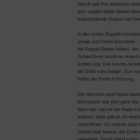
Henrik gab ihm wiederum etwa
dem zeigten beide Spieler Ner
entscheidende Doppel und Henr
In den ersten Doppeln konnten
Jonas und Daniel ausnutzen – 
die Doppel Sieben helfen). A
Torben/Sven wurde es erneut s
fünftes Leg. Das konnte Janni
die Dritte entscheiden. Zum er
Hälfte der Partie in Führung.
Die nächsten zwei Spiele best
Momentum war jetzt ganz klar 
dann das Leg vor der Nase zum
anderen Seite gab es ein wech
zurechtkam. So musste auch hi
Daniel zwar besser, am Ende wa
versenkte. Damit stand schon 