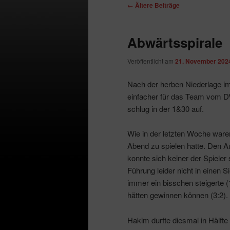
Beitragsnavigation
←
Ältere Beiträge
Abwärtsspirale
Veröffentlicht am
21. November 202
Nach der herben Niederlage im
einfacher für das Team vom DV
schlug in der 1&30 auf.
Wie in der letzten Woche ware
Abend zu spielen hatte. Den A
konnte sich keiner der Spiele
Führung leider nicht in einen 
immer ein bisschen steigerte (1
hätten gewinnen können (3:2).
Hakim durfte diesmal in Hälfte