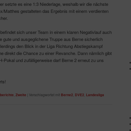
er setzte es eine 1:3 Niederlage, weshalb wir die nächste
ex/Matthes gestalteten das Ergebnis mit einem verdienten
her.
befindet sich unser Team in einem klaren Negativlauf auch
e gute und ausgeglichene Truppe aus Berne sicherlich
llerdings den Blick in der Liga Richtung Abstiegskampf
e direkt die Chance zu einer Revanche. Dann nämlich gibt
Pokal und zufälligerweise darf Berne 2 erneut zu uns
ts!
lberichte
,
Zweite
|
Verschlagwortet mit
Berne2
,
DVE2
,
Landesliga