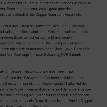
s Auftrieb und es kam zum ersten Decider des Abends. In
ven, Sven scorte besser, verweigerte aber das
ik traf letztendlich die Doppel Neun zum Ausgleich.
 Henrik und Carola die schlechte Checkout-Quote von
teilweise mit nicht klassischen Checks (zweimal musste
m anderen Board zwischen Jannis/Marco gegen
pannend. Nach Führung für DVE 3 ging es hier in ein
s dann mit einem humorlosen 56er Check (zwei Darts) für
sten Mal überhaupt in dieser Saison lag DVE 3 damit zur
ritten Olaf und Hakim sowie Kai und Daniel. Das
auf Seiten der „Gastgeber“: Olaf konnte Hakim immer
achen, wenn der sich auf Doppel gestellt hatte. Auf der
selhaftes Spiel in dem mal der eine, mal der andere besser
er das fünfte Leg die Entscheidung bringen. Dort begann
r es aber erneut die Dritte, die den letzten Dart im Doppel
ein Punktgewinn für DVE 3 fest.