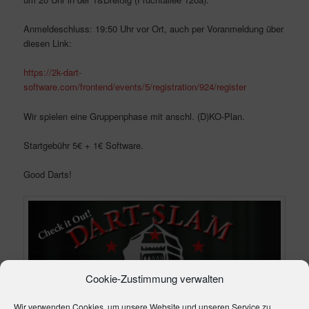
Anmeldeschluss: 19:50 Uhr vor Ort, auch per Voranmeldung über
diesen Link:
https://2k-dart-
software.com/frontend/events/5/registration/924/register
Wir spielen eine Gruppenphase mit anschl. (D)KO-Plan.
Startgebühr 5€ + 1€ Software.
Good Darts!
Cookie-Zustimmung verwalten
Wir verwenden Cookies, um unsere Website und unseren Service zu