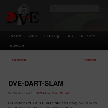
Zum
primären
Such
Inhalt
springen
DVE
Hauptmenü
Startseite
Verein
1 & Dreißig
Links
DVE-Archiv
Impressum
Beitragsnavigation
←
Vorheriger
Nächster
→
DVE-DART-SLAM
Veröffentlicht am
3. Juli 2026
von
Sven Scharf
Der nächste DVE-DART-SLAM startet am Freitag, den 03.07.26
um 20 Uhr in der 1&Dreißig (Fruchtallee 120a).