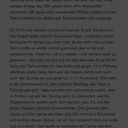
riesigen Anlage des HSV gegen deren dritte Mannschaft
anzutreten. Mit genau acht anwesenden DVElern stellte sich das
Team praktisch von alleine auf, Schonung war nicht angesagt.
Zur Eröffnung standen Carola und Gert am Board. Carola hatte
ihre Doppel leider noch im Kurzurlaub liegen, zusätzlich spielte
ihr Gegner im letzten Leg einen 14er, da war nicht viel zu holen.
Gert machte es wieder einmal spannend, aber er hat sich
vorgenommen, möglichst viel zu spielen – und natürlich auch zu
gewinnen – also kam es zum 3:2 mit dem besseren Ende für ihn.
Gaby und Olaf starteten im Gleichtakt und gingen 1:0 in Führung,
allerdings stellte Gaby dann erst die Doppel und danach auch
noch das Scoring ein und geriet mit 2:1 in Rückstand. Olaf hatte
in der Zwischenzeit mit zwei schönen Shortlegs das Team in
Führung gebracht. Gaby kämpfte sich noch einmal zurück, aber
im fünften Leg war das Scoring dann zu unkonstant, und die
Doppelchancen wurden auch nicht genutzt, also 2:3, vor den
ersten Doppeln stand es Unentschieden. Dort gerieten dann
Carola und Gert genau wie Gaby und Olaf erstmal in Rückstand
und konnten diesen drehen, nur um fast zeitgleich doch ins fünfte
Leg zu müssen. Dort wurde es besonders bei Carola und Gert