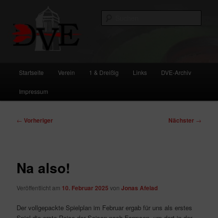
Zum
primären
Such
Inhalt
springen
DVE
Hauptmenü
Startseite
Verein
1 & Dreißig
Links
DVE-Archiv
Impressum
Beitragsnavigation
←
Vorheriger
Nächster
→
Na also!
Veröffentlicht am
10. Februar 2025
von
Jonas Afelad
Der vollgepackte Spielplan im Februar ergab für uns als erstes
Spiel die erste Reise der Saison nach Farmsen, um dort in der