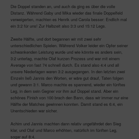
Die Doppel standen an, und auch da ging es über die volle
Distanz. Während Gaby und Mika wieder das finale Doppelfeld
verweigerten, machten es Henrik und Carola besser: Endlich mal
ein 3:2 für uns! Zur Halbzeit also 3:3 und 15:12 Legs.
Zweite Hälfte, und dort begannen wir mit zwei sehr
unterschiedlichen Spielen. Während Volker leider ein Opfer seiner
schwankenden Leistung wurde und wie könnte es anders sein,
3:2 unterlag, machte Olaf kurzen Prozess und war mit einem
Average von fast 74 schnell durch. Es stand also 4:4 und all
unsere Niederlagen waren 3:2 ausgegangen. In den letzten zwei
Einzeln ließ Jannis den Worten, er wäre gut drauf, Taten folgen
und gewann 3:1. Marco machte es spannend, wieder ein fünftes
Leg, in dem sein Gegner vor ihm auf Doppel stand. Aber ein
schönes Finish von 100 brach den Bann, dass wir immer nur eine
Hälfte der Matches gewinnen konnten. Damit stand es 6:4, ein
Unentschieden war sicher.
Achim und Jannis machten dann relativ ungefährdet den Sieg
klar, und Olaf und Marco erhöhten, natürlich im fünften Leg,
sogar auf 8:4.