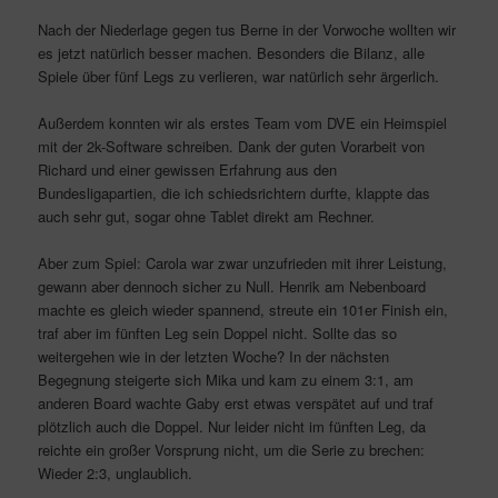
Nach der Niederlage gegen tus Berne in der Vorwoche wollten wir
es jetzt natürlich besser machen. Besonders die Bilanz, alle
Spiele über fünf Legs zu verlieren, war natürlich sehr ärgerlich.
Außerdem konnten wir als erstes Team vom DVE ein Heimspiel
mit der 2k-Software schreiben. Dank der guten Vorarbeit von
Richard und einer gewissen Erfahrung aus den
Bundesligapartien, die ich schiedsrichtern durfte, klappte das
auch sehr gut, sogar ohne Tablet direkt am Rechner.
Aber zum Spiel: Carola war zwar unzufrieden mit ihrer Leistung,
gewann aber dennoch sicher zu Null. Henrik am Nebenboard
machte es gleich wieder spannend, streute ein 101er Finish ein,
traf aber im fünften Leg sein Doppel nicht. Sollte das so
weitergehen wie in der letzten Woche? In der nächsten
Begegnung steigerte sich Mika und kam zu einem 3:1, am
anderen Board wachte Gaby erst etwas verspätet auf und traf
plötzlich auch die Doppel. Nur leider nicht im fünften Leg, da
reichte ein großer Vorsprung nicht, um die Serie zu brechen:
Wieder 2:3, unglaublich.