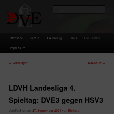
Zum
primären
Such
Inhalt
springen
DVE
Hauptmenü
Startseite
Verein
1 & Dreißig
Links
DVE-Archiv
Impressum
Beitragsnavigation
←
Vorheriger
Nächster
→
LDVH Landesliga 4.
Spieltag: DVE3 gegen HSV3
Veröffentlicht am
27. September 2024
von
Richard