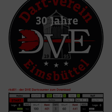
rkd01 - der DVE Dartcounter zum Download