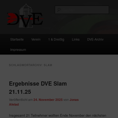
Zum
Zum
primären
sekundären
Such
Inhalt
Inhalt
springen
springen
DVE
Hauptmenü
Startseite
Verein
1 & Dreißig
Links
DVE-Archiv
Impressum
SCHLAGWORTARCHIV:
SLAM
Ergebnisse DVE Slam
21.11.25
Veröffentlicht am
24. November 2025
von
Jonas
Afelad
Insgesamt 21 Teilnehmer wollten Ende November den nächsten