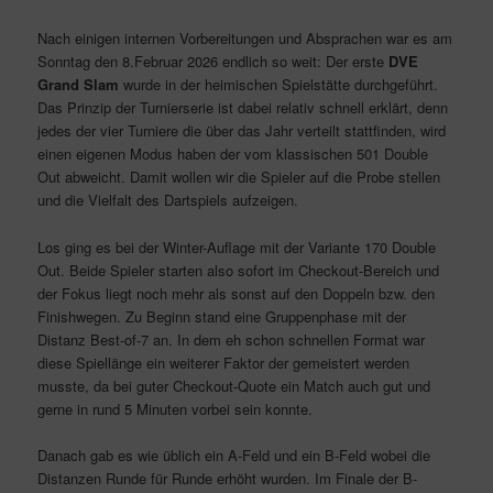
Nach einigen internen Vorbereitungen und Absprachen war es am
Sonntag den 8.Februar 2026 endlich so weit: Der erste
DVE
Grand Slam
wurde in der heimischen Spielstätte durchgeführt.
Das Prinzip der Turnierserie ist dabei relativ schnell erklärt, denn
jedes der vier Turniere die über das Jahr verteilt stattfinden, wird
einen eigenen Modus haben der vom klassischen 501 Double
Out abweicht. Damit wollen wir die Spieler auf die Probe stellen
und die Vielfalt des Dartspiels aufzeigen.
Los ging es bei der Winter-Auflage mit der Variante 170 Double
Out. Beide Spieler starten also sofort im Checkout-Bereich und
der Fokus liegt noch mehr als sonst auf den Doppeln bzw. den
Finishwegen. Zu Beginn stand eine Gruppenphase mit der
Distanz Best-of-7 an. In dem eh schon schnellen Format war
diese Spiellänge ein weiterer Faktor der gemeistert werden
musste, da bei guter Checkout-Quote ein Match auch gut und
gerne in rund 5 Minuten vorbei sein konnte.
Danach gab es wie üblich ein A-Feld und ein B-Feld wobei die
Distanzen Runde für Runde erhöht wurden. Im Finale der B-