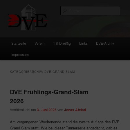
Zum
Zum
primären
sekundären
Such
Inhalt
Inhalt
springen
springen
DVE
Hauptmenü
Startseite
Verein
1 & Dreißig
Links
DVE-Archiv
Impressum
KATEGORIEARCHIV:
DVE GRAND SLAM
DVE Frühlings-Grand-Slam
2026
Veröffentlicht am
3. Juni 2026
von
Jonas Afelad
Am vergangenen Wochenende stand die zweite Auflage des DVE
Grand Slam statt. Wie bei dieser Turnierserie angedacht, gab es