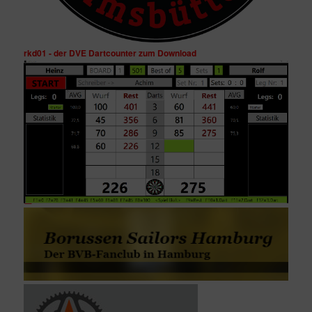
rkd01 - der DVE Dartcounter zum Download